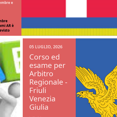
tembre e
embre
sami AR è
evisto
ionale
si
05 LUGLIO, 2026
ssa
Corso ed
'Area
esame per
Arbitro
Regionale -
Friuli
Venezia
Giulia