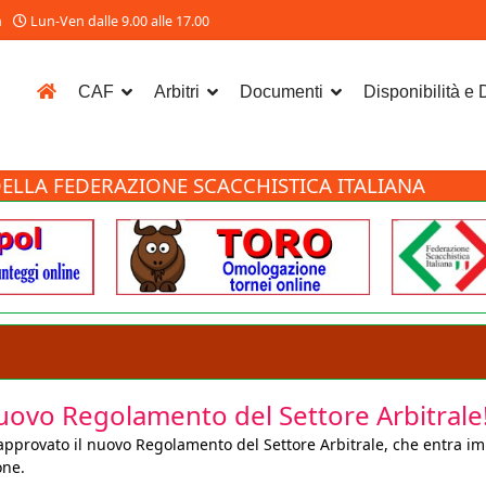
m
Lun-Ven dalle 9.00 alle 17.00
CAF
Arbitri
Documenti
Disponibilità e
ELLA FEDERAZIONE SCACCHISTICA ITALIANA
nuovo Regolamento del Settore Arbitrale
 approvato il nuovo Regolamento del Settore Arbitrale, che entra im
one.