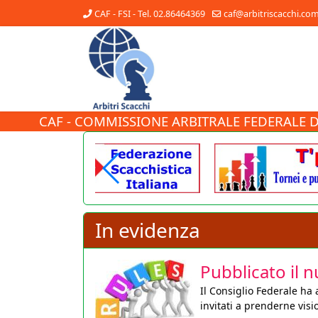
CAF - FSI - Tel. 02.86464369
caf@arbitriscacchi.co
CAF - COMMISSIONE ARBITRALE FEDERALE D
In evidenza
Pubblicato il 
Il Consiglio Federale ha
invitati a prenderne visi