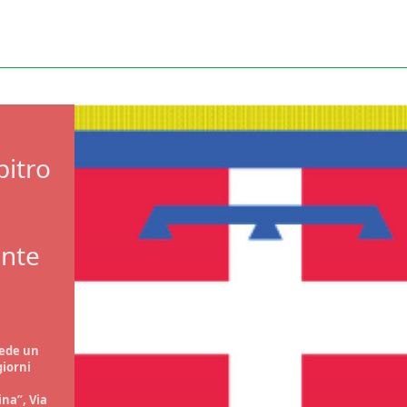
bitro
onte
vede un
giorni
ina”, Via